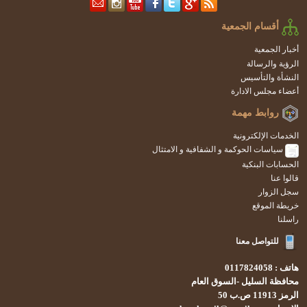
أقسام الجمعية
أخبار الجمعية
الرؤية والرسالة
النشأة والتأسيس
أعضاء مجلس الادارة
روابط مهمة
الخدمات الإلكترونية
سياسات الحوكمة و الشفافية و الامتثال
الحسابات البنكية
قالوا عنا
سجل الزوار
خريطة الموقع
راسلنا
للتواصل معنا
هاتف : 0117824058
محافظة السليل -السوق العام
الرمز 11913 ص.ب 50