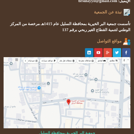
الإيميل: brsulayyil@gmail.com
نبذة عن الجمعية
تأسست
جمعية البر الخيرية بمحافظة السليل
عام 1415هـ
مرخصة من المركز
الوطني لتنمية القطاع الغير ربحي
برقم 137
مواقع التواصل
جمعية البر الخيرية بمحافظة السليل