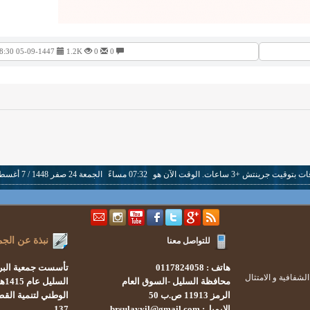
0
0
1.2K
05-09-1447 08:30 صباحًا
قيت جرينتش +3 ساعات. الوقت الآن هو
07:32 مساءً
الجمعة 24 صفر 1448 / 7 أغسطس 2026.
نبذة عن الجم
للتواصل معنا
هاتف : 0117824058
تأسست
جمعية البر
شفافية و الامتثال
محافظة السليل -السوق العام
السليل
عام 1415هـ
الرمز 11913 ص.ب 50
الوطني لتنمية القط
الإيميل: brsulayyil@gmail.com
137