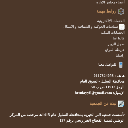
أعضاء مجلس الادارة
روابط مهمة
الخدمات الإلكترونية
سياسات الحوكمة و الشفافية و الامتثال
الحسابات البنكية
قالوا عنا
سجل الزوار
خريطة الموقع
راسلنا
للتواصل معنا
هاتف : 0117824058
محافظة السليل -السوق العام
الرمز 11913 ص.ب 50
الإيميل: brsulayyil@gmail.com
نبذة عن الجمعية
تأسست
جمعية البر الخيرية بمحافظة السليل
عام 1415هـ
مرخصة من المركز
الوطني لتنمية القطاع الغير ربحي
برقم 137