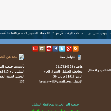
يت جرينتش +3 ساعات. الوقت الآن هو
02:37 مساءً
الخميس 23 صفر 1448 / 6 أغسطس 2026.
نبذة عن الجم
للتواصل معنا
هاتف : 0117824058
تأسست
جمعية البر
شفافية و الامتثال
محافظة السليل -السوق العام
السليل
عام 1415هـ
الرمز 11913 ص.ب 50
الوطني لتنمية القط
الإيميل: brsulayyil@gmail.com
137
جمعية البر الخيرية بمحافظة السليل
دعم تقني وتطوير : معهد بريق الإبداع