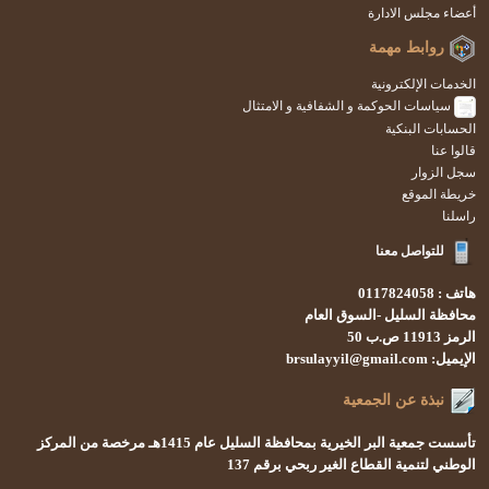
أعضاء مجلس الادارة
روابط مهمة
الخدمات الإلكترونية
سياسات الحوكمة و الشفافية و الامتثال
الحسابات البنكية
قالوا عنا
سجل الزوار
خريطة الموقع
راسلنا
للتواصل معنا
هاتف : 0117824058
محافظة السليل -السوق العام
الرمز 11913 ص.ب 50
الإيميل: brsulayyil@gmail.com
نبذة عن الجمعية
تأسست
جمعية البر الخيرية بمحافظة السليل
عام 1415هـ
مرخصة من المركز
الوطني لتنمية القطاع الغير ربحي
برقم 137