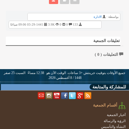
بواسطة :
الادارة
133
0
0
3.9K
03-29-1441 09:06 صباحًا
تعليقات الجمعية
التعليقات (
0
)
جميع الأوقات بتوقيت جرينتش +3 ساعات. الوقت الآن هو
12:38 مساءً
السبت 25 صفر
1448 / 8 أغسطس 2026.
للمشاركة والمتابعة
أقسام الجمعية
أخبار الجمعية
الرؤية والرسالة
النشأة والتأسيس