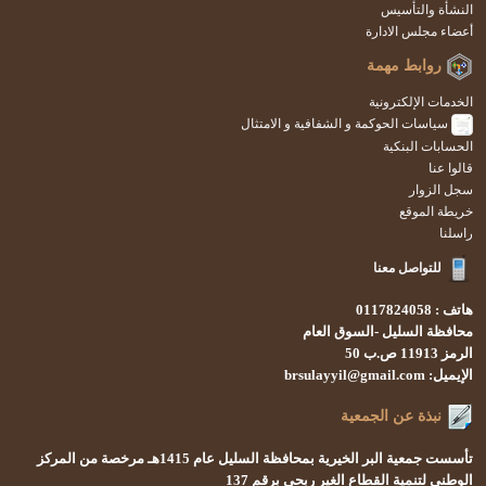
النشأة والتأسيس
أعضاء مجلس الادارة
روابط مهمة
الخدمات الإلكترونية
سياسات الحوكمة و الشفافية و الامتثال
الحسابات البنكية
قالوا عنا
سجل الزوار
خريطة الموقع
راسلنا
للتواصل معنا
هاتف : 0117824058
محافظة السليل -السوق العام
الرمز 11913 ص.ب 50
الإيميل: brsulayyil@gmail.com
نبذة عن الجمعية
تأسست
جمعية البر الخيرية بمحافظة السليل
عام 1415هـ
مرخصة من المركز
الوطني لتنمية القطاع الغير ربحي
برقم 137