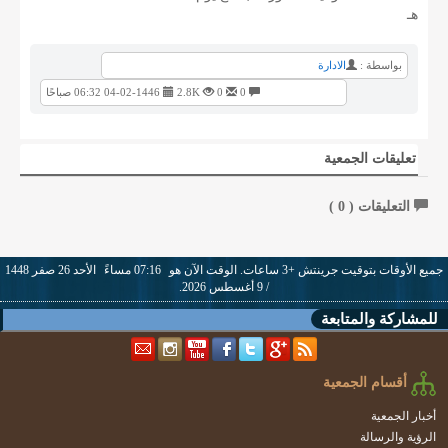
هـ
بواسطة :
الادارة
0
0
2.8K
04-02-1446 06:32 صباحًا
تعليقات الجمعية
التعليقات (
0
)
جميع الأوقات بتوقيت جرينتش +3 ساعات. الوقت الآن هو
07:16 مساءً
الأحد 26 صفر 1448
/ 9 أغسطس 2026.
للمشاركة والمتابعة
أقسام الجمعية
أخبار الجمعية
الرؤية والرسالة