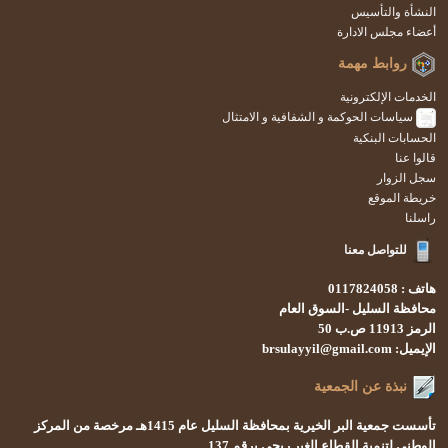
النشأة والتأسيس
أعضاء مجلس الادارة
روابط مهمة
الخدمات الإلكترونية
سياسات الحوكمة و الشفافية و الامتثال
الحسابات البنكية
قالوا عنا
سجل الزوار
خريطة الموقع
راسلنا
للتواصل معنا
هاتف : 0117824058
محافظة السليل -السوق العام
الرمز 11913 ص.ب 50
الإيميل: brsulayyil@gmail.com
نبذة عن الجمعية
تأسست
جمعية البر الخيرية بمحافظة السليل
عام 1415هـ
مرخصة من المركز
الوطني لتنمية القطاع الغير ربحي
برقم 137